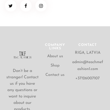
COMPANY
CONTACT
LINKS
RIGA, LATVIA
About us
admin@teachmef
Shop
ashion1.com
Don’t be a
Contact us
stranger! Contact
+37126007107
us if you have
any questions or
want to inquire
about our
products.