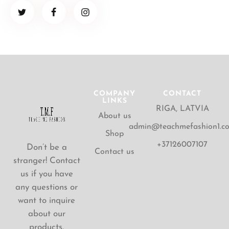
COMPANY
CONTACT
LINKS
RIGA, LATVIA
About us
admin@teachmefashion1.c
Shop
+37126007107
Don’t be a
Contact us
stranger! Contact
us if you have
any questions or
want to inquire
about our
products.