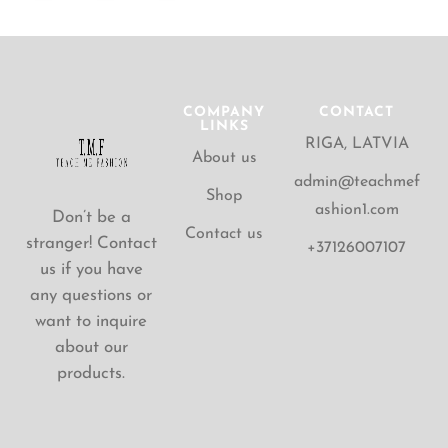
COMPANY
CONTACT
LINKS
RIGA, LATVIA
About us
admin@teachmef
Shop
ashion1.com
Don’t be a
Contact us
stranger! Contact
+37126007107
us if you have
any questions or
want to inquire
about our
products.