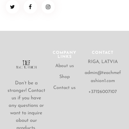
COMPANY
CONTACT
LINKS
RIGA, LATVIA
About us
admin@teachmef
Shop
ashion1.com
Don’t be a
Contact us
stranger! Contact
+37126007107
us if you have
any questions or
want to inquire
about our
products.