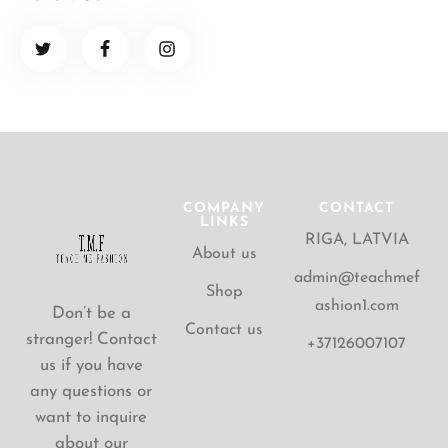
COMPANY
CONTACT
LINKS
RIGA, LATVIA
About us
admin@teachmef
Shop
ashion1.com
Don’t be a
Contact us
stranger! Contact
+37126007107
us if you have
any questions or
want to inquire
about our