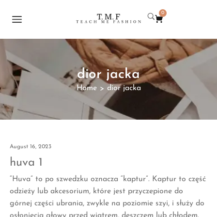
0
dior jacka
Home
dior jacka
>
August 16, 2023
huva 1
“Huva” to po szwedzku oznacza “kaptur”. Kaptur to część
odzieży lub akcesorium, które jest przyczepione do
górnej części ubrania, zwykle na poziomie szyi, i służy do
osłonięcia głowy przed wiatrem, deszczem lub chłodem.