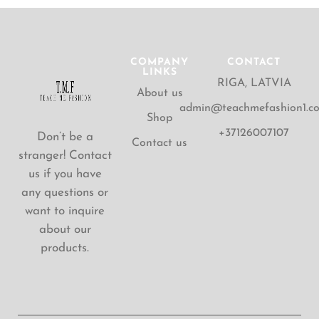
COMPANY
CONTACT
LINKS
RIGA, LATVIA
About us
admin@teachmefashion1.c
Shop
+37126007107
Don’t be a
Contact us
stranger! Contact
us if you have
any questions or
want to inquire
about our
products.