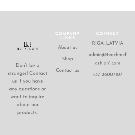
COMPANY
CONTACT
LINKS
RIGA, LATVIA
About us
admin@teachmef
Shop
ashion1.com
Don’t be a
Contact us
stranger! Contact
+37126007107
us if you have
any questions or
want to inquire
about our
products.