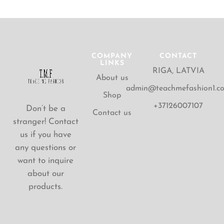
COMPANY
CONTACT
LINKS
RIGA, LATVIA
About us
admin@teachmefashion1.c
Shop
+37126007107
Don’t be a
Contact us
stranger! Contact
us if you have
any questions or
want to inquire
about our
products.