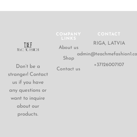
COMPANY
CONTACT
LINKS
RIGA, LATVIA
About us
admin@teachmefashion1.c
Shop
+37126007107
Don’t be a
Contact us
stranger! Contact
us if you have
any questions or
want to inquire
about our
products.