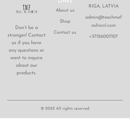
LINKS
RIGA, LATVIA
About us
admin@teachmef
Shop
ashion1.com
Don’t be a
Contact us
stranger! Contact
+37126007107
us if you have
any questions or
want to inquire
about our
products.
© 2022 All rights reserved.