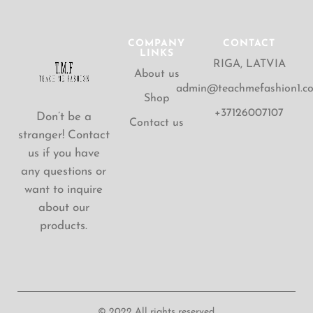
COMPANY
CONTACT
LINKS
RIGA, LATVIA
About us
admin@teachmefashion1.c
Shop
+37126007107
Don’t be a
Contact us
stranger! Contact
us if you have
any questions or
want to inquire
about our
products.
© 2022 All rights reserved.