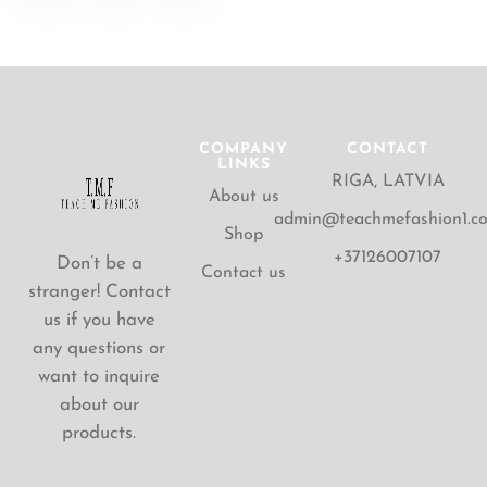
COMPANY
CONTACT
LINKS
RIGA, LATVIA
About us
admin@teachmefashion1.c
Shop
+37126007107
Don’t be a
Contact us
stranger! Contact
us if you have
any questions or
want to inquire
about our
products.