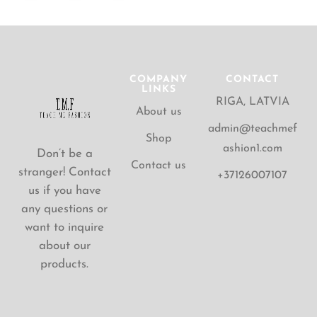
COMPANY
CONTACT
LINKS
RIGA, LATVIA
About us
admin@teachmef
Shop
ashion1.com
Don’t be a
Contact us
stranger! Contact
+37126007107
us if you have
any questions or
want to inquire
about our
products.