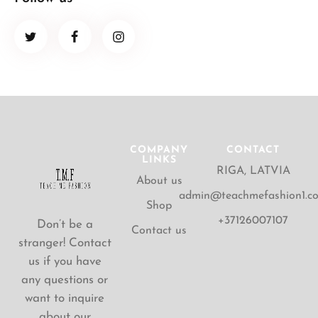
COMPANY
CONTACT
LINKS
RIGA, LATVIA
About us
admin@teachmefashion1.c
Shop
+37126007107
Don’t be a
Contact us
stranger! Contact
us if you have
any questions or
want to inquire
about our