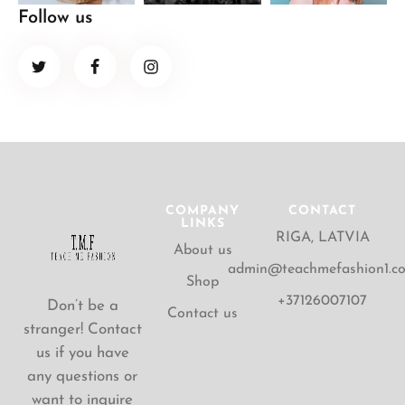
Follow us
COMPANY
CONTACT
LINKS
RIGA, LATVIA
About us
admin@teachmefashion1.c
Shop
+37126007107
Don’t be a
Contact us
stranger! Contact
us if you have
any questions or
want to inquire