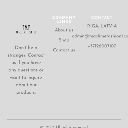
COMPANY
CONTACT
LINKS
RIGA, LATVIA
About us
admin@teachmefashion1.c
Shop
+37126007107
Don’t be a
Contact us
stranger! Contact
us if you have
any questions or
want to inquire
about our
products.
© 2022 All rights reserved.