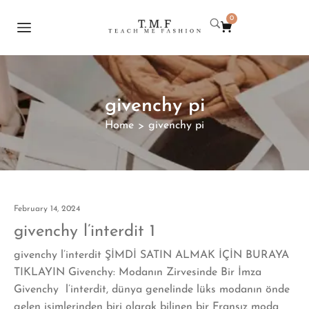
0
givenchy pi
Home
givenchy pi
>
February 14, 2024
givenchy l’interdit 1
givenchy l’interdit ŞİMDİ SATIN ALMAK İÇİN BURAYA
TIKLAYIN Givenchy: Modanın Zirvesinde Bir İmza
Givenchy l’interdit, dünya genelinde lüks modanın önde
gelen isimlerinden biri olarak bilinen bir Fransız moda