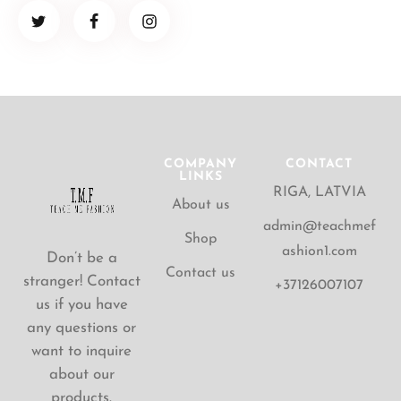
COMPANY
CONTACT
LINKS
RIGA, LATVIA
About us
admin@teachmef
Shop
ashion1.com
Don’t be a
Contact us
stranger! Contact
+37126007107
us if you have
any questions or
want to inquire
about our
products.