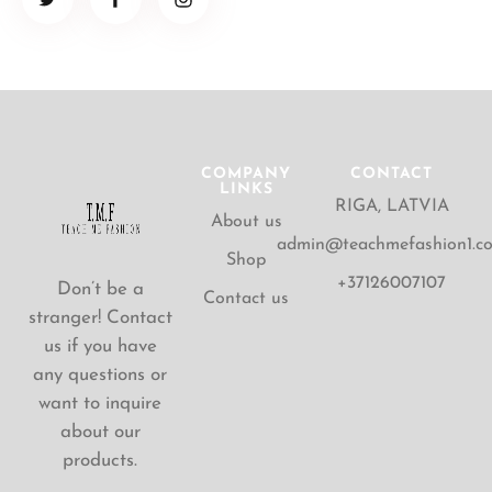
COMPANY
CONTACT
LINKS
RIGA, LATVIA
About us
admin@teachmefashion1.c
Shop
+37126007107
Don’t be a
Contact us
stranger! Contact
us if you have
any questions or
want to inquire
about our
products.