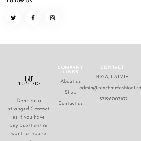
Follow us
COMPANY
CONTACT
LINKS
RIGA, LATVIA
About us
admin@teachmefashion1.c
Shop
+37126007107
Don’t be a
Contact us
stranger! Contact
us if you have
any questions or
want to inquire