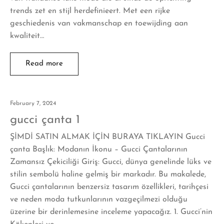
trends zet en stijl herdefinieert. Met een rijke
geschiedenis van vakmanschap en toewijding aan
kwaliteit…
Read more
February 7, 2024
gucci çanta 1
ŞİMDİ SATIN ALMAK İÇİN BURAYA TIKLAYIN Gucci
çanta Başlık: Modanın İkonu – Gucci Çantalarının
Zamansız Çekiciliği Giriş: Gucci, dünya genelinde lüks ve
stilin sembolü haline gelmiş bir markadır. Bu makalede,
Gucci çantalarının benzersiz tasarım özellikleri, tarihçesi
ve neden moda tutkunlarının vazgeçilmezi olduğu
üzerine bir derinlemesine inceleme yapacağız. 1. Gucci’nin