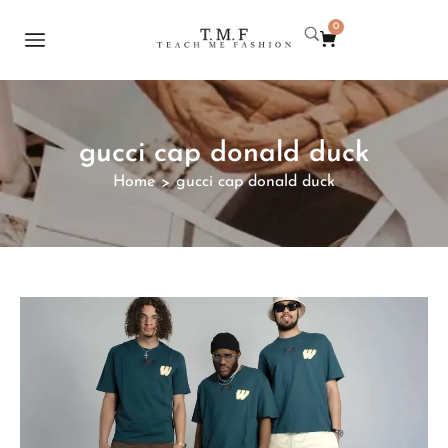
0
gucci cap donald duck
Home
gucci cap donald duck
>