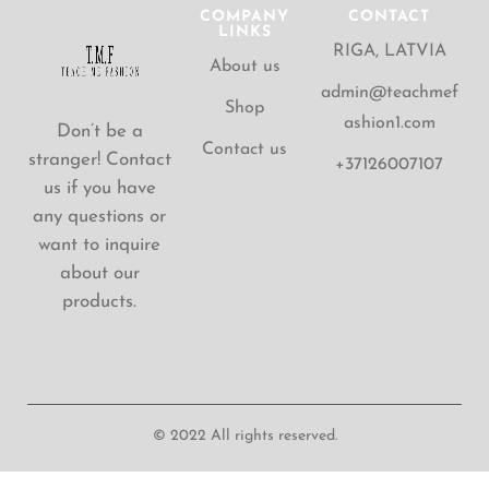
COMPANY
CONTACT
LINKS
RIGA, LATVIA
About us
admin@teachmef
Shop
ashion1.com
Don’t be a
Contact us
stranger! Contact
+37126007107
us if you have
any questions or
want to inquire
about our
products.
© 2022 All rights reserved.