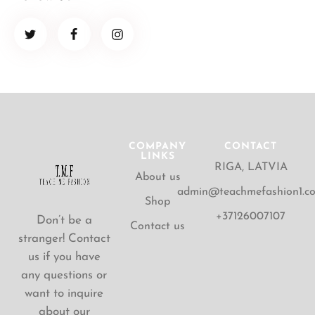
COMPANY
CONTACT
LINKS
RIGA, LATVIA
About us
admin@teachmefashion1.c
Shop
+37126007107
Don’t be a
Contact us
stranger! Contact
us if you have
any questions or
want to inquire
about our