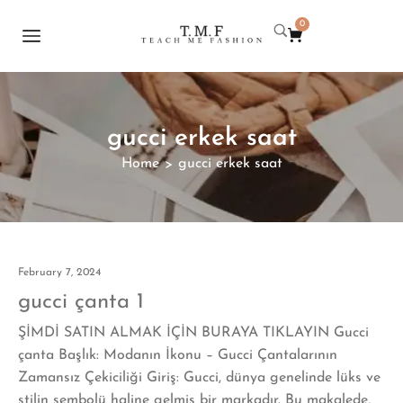
0
gucci erkek saat
Home
gucci erkek saat
>
February 7, 2024
gucci çanta 1
ŞİMDİ SATIN ALMAK İÇİN BURAYA TIKLAYIN Gucci
çanta Başlık: Modanın İkonu – Gucci Çantalarının
Zamansız Çekiciliği Giriş: Gucci, dünya genelinde lüks ve
stilin sembolü haline gelmiş bir markadır. Bu makalede,