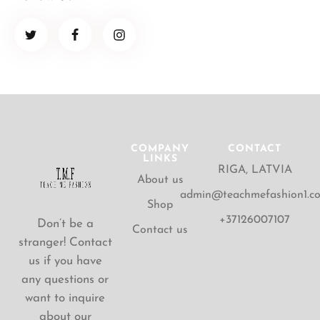
COMPANY
CONTACT
LINKS
RIGA, LATVIA
About us
admin@teachmefashion1.c
Shop
+37126007107
Don’t be a
Contact us
stranger! Contact
us if you have
any questions or
want to inquire
about our