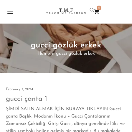
0
gucci gözlük erkek
Home
gucci gözlük erkek
>
February 7, 2024
gucci çanta 1
ŞİMDİ SATIN ALMAK İÇİN BURAYA TIKLAYIN Gucci
çanta Başlık: Modanın İkonu – Gucci Çantalarının
Zamansız Çekiciliği Giriş: Gucci, dünya genelinde lüks ve
stilin sembolü haline gelmiş bir markadır. Bu makalede,