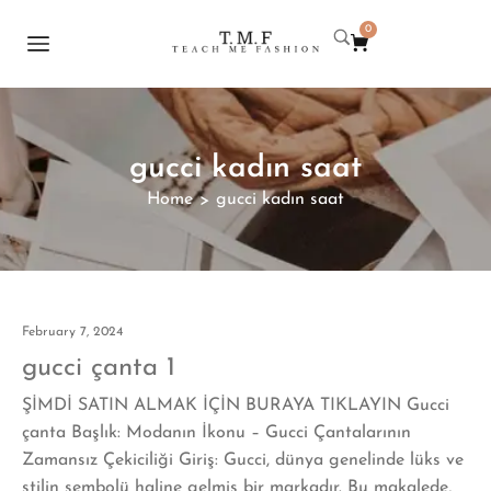
0
gucci kadın saat
Home
gucci kadın saat
>
February 7, 2024
gucci çanta 1
ŞİMDİ SATIN ALMAK İÇİN BURAYA TIKLAYIN Gucci
çanta Başlık: Modanın İkonu – Gucci Çantalarının
Zamansız Çekiciliği Giriş: Gucci, dünya genelinde lüks ve
stilin sembolü haline gelmiş bir markadır. Bu makalede,