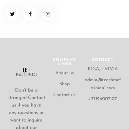
COMPANY
CONTACT
LINKS
RIGA, LATVIA
About us
admin@teachmef
Shop
ashion1.com
Don’t be a
Contact us
stranger! Contact
+37126007107
us if you have
any questions or
want to inquire
about our