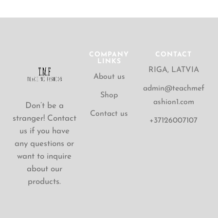
COMPANY
CONTACT
LINKS
RIGA, LATVIA
About us
admin@teachmef
Shop
ashion1.com
Don’t be a
Contact us
stranger! Contact
+37126007107
us if you have
any questions or
want to inquire
about our
products.