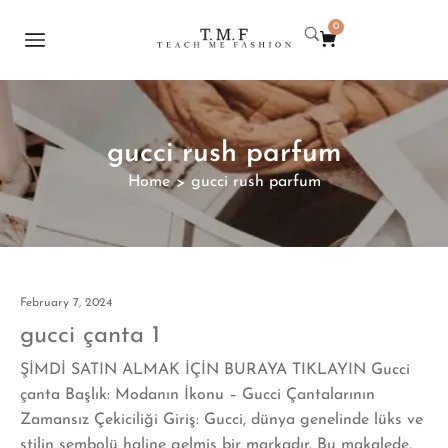
0
gucci rush parfum
Home
gucci rush parfum
>
February 7, 2024
gucci çanta 1
ŞİMDİ SATIN ALMAK İÇİN BURAYA TIKLAYIN Gucci
çanta Başlık: Modanın İkonu – Gucci Çantalarının
Zamansız Çekiciliği Giriş: Gucci, dünya genelinde lüks ve
stilin sembolü haline gelmiş bir markadır. Bu makalede,