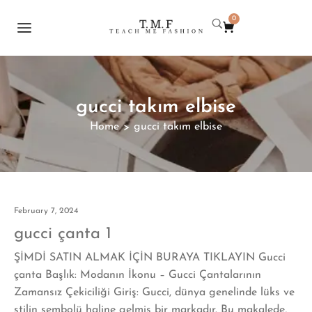
0
gucci takım elbise
Home
gucci takım elbise
>
February 7, 2024
gucci çanta 1
ŞİMDİ SATIN ALMAK İÇİN BURAYA TIKLAYIN Gucci
çanta Başlık: Modanın İkonu – Gucci Çantalarının
Zamansız Çekiciliği Giriş: Gucci, dünya genelinde lüks ve
stilin sembolü haline gelmiş bir markadır. Bu makalede,