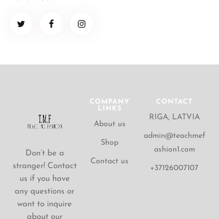
COMPANY
CONTACT
LINKS
RIGA, LATVIA
About us
admin@teachmef
Shop
ashion1.com
Don’t be a
Contact us
stranger! Contact
+37126007107
us if you have
any questions or
want to inquire
about our