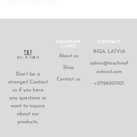
COMPANY
CONTACT
LINKS
RIGA, LATVIA
About us
admin@teachmef
Shop
ashion1.com
Don’t be a
Contact us
stranger! Contact
+37126007107
us if you have
any questions or
want to inquire
about our
products.