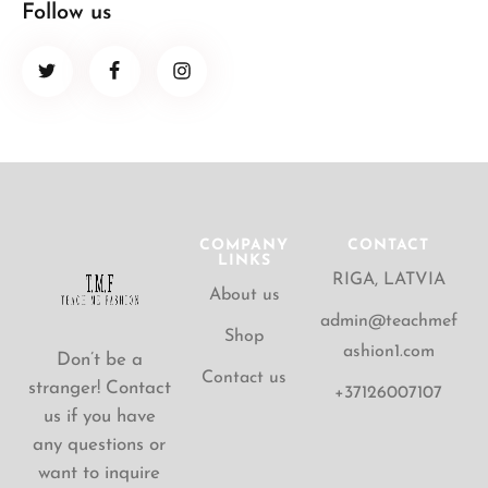
Follow us
COMPANY
CONTACT
LINKS
RIGA, LATVIA
About us
admin@teachmef
Shop
ashion1.com
Don’t be a
Contact us
stranger! Contact
+37126007107
us if you have
any questions or
want to inquire