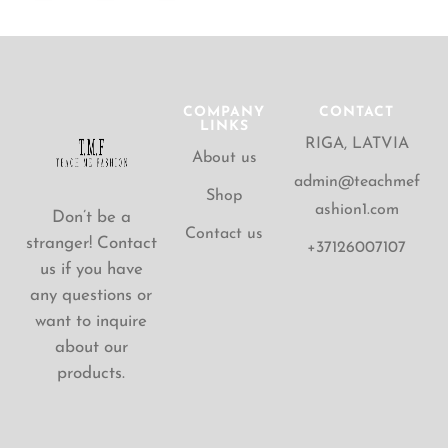
COMPANY
CONTACT
LINKS
RIGA, LATVIA
About us
admin@teachmef
Shop
ashion1.com
Don’t be a
Contact us
stranger! Contact
+37126007107
us if you have
any questions or
want to inquire
about our
products.