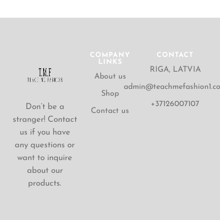
COMPANY
CONTACT
LINKS
RIGA, LATVIA
About us
admin@teachmefashion1.c
Shop
+37126007107
Don’t be a
Contact us
stranger! Contact
us if you have
any questions or
want to inquire
about our
products.