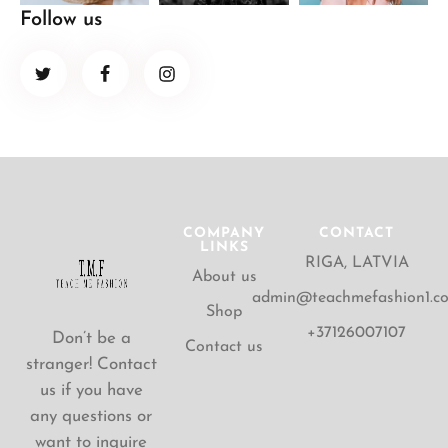
Follow us
COMPANY
CONTACT
LINKS
RIGA, LATVIA
About us
admin@teachmefashion1.c
Shop
+37126007107
Don’t be a
Contact us
stranger! Contact
us if you have
any questions or
want to inquire