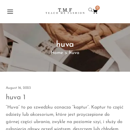
0
huva
Home
huva
>
August 16, 2023
huva 1
“Huva” to po szwedzku oznacza “kaptur”. Kaptur to część
odzieży lub akcesorium, które jest przyczepione do
górnej części ubrania, zwykle na poziomie szyi, i służy do
osłonięcia głowy przed wiatrem, deszczem lub chłodem.