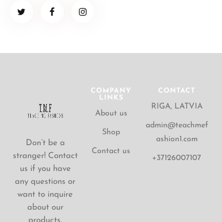
COMPANY
CONTACT
LINKS
RIGA, LATVIA
About us
admin@teachmef
Shop
ashion1.com
Don’t be a
Contact us
stranger! Contact
+37126007107
us if you have
any questions or
want to inquire
about our
products.