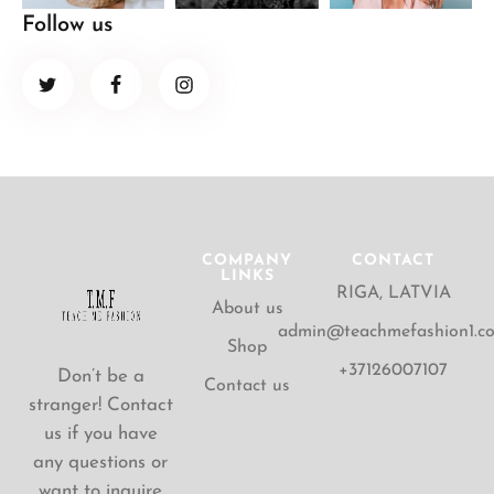
Follow us
COMPANY
CONTACT
LINKS
RIGA, LATVIA
About us
admin@teachmefashion1.c
Shop
+37126007107
Don’t be a
Contact us
stranger! Contact
us if you have
any questions or
want to inquire