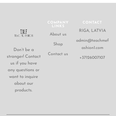
COMPANY
CONTACT
LINKS
RIGA, LATVIA
About us
admin@teachmef
Shop
ashion1.com
Don’t be a
Contact us
stranger! Contact
+37126007107
us if you have
any questions or
want to inquire
about our
products.