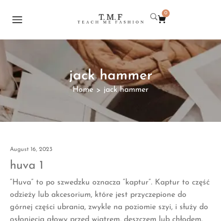
0
jack hammer
Home
jack hammer
>
August 16, 2023
huva 1
“Huva” to po szwedzku oznacza “kaptur”. Kaptur to część
odzieży lub akcesorium, które jest przyczepione do
górnej części ubrania, zwykle na poziomie szyi, i służy do
osłonięcia głowy przed wiatrem, deszczem lub chłodem.