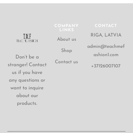
COMPANY
CONTACT
LINKS
RIGA, LATVIA
About us
admin@teachmef
Shop
ashion1.com
Don’t be a
Contact us
stranger! Contact
+37126007107
us if you have
any questions or
want to inquire
about our
products.