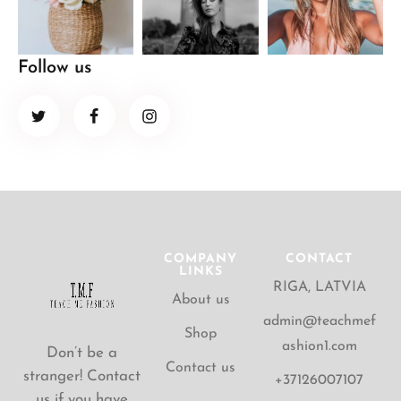
Follow us
COMPANY
CONTACT
LINKS
RIGA, LATVIA
About us
admin@teachmef
Shop
ashion1.com
Don’t be a
Contact us
stranger! Contact
+37126007107
us if you have