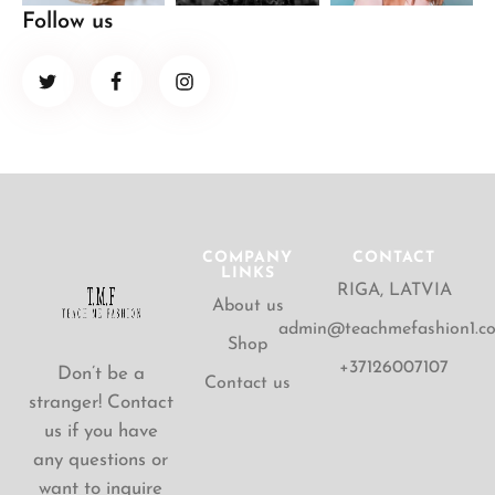
Follow us
COMPANY
CONTACT
LINKS
RIGA, LATVIA
About us
admin@teachmefashion1.c
Shop
+37126007107
Don’t be a
Contact us
stranger! Contact
us if you have
any questions or
want to inquire