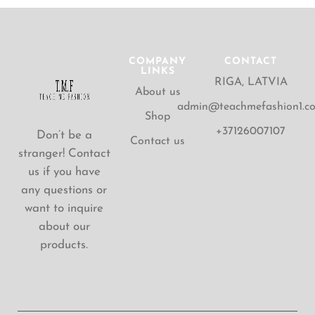
COMPANY
CONTACT
LINKS
RIGA, LATVIA
About us
admin@teachmefashion1.c
Shop
+37126007107
Don’t be a
Contact us
stranger! Contact
us if you have
any questions or
want to inquire
about our
products.