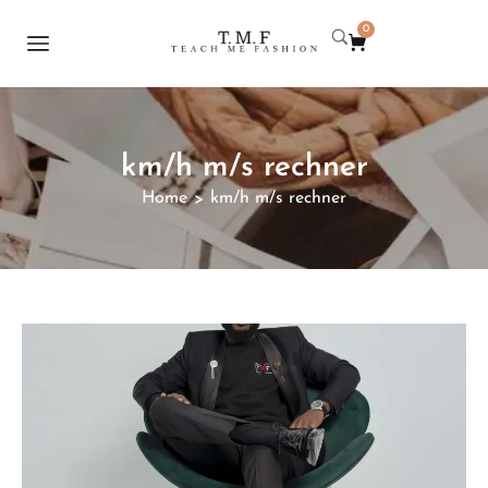
0
km/h m/s rechner
Home
km/h m/s rechner
>