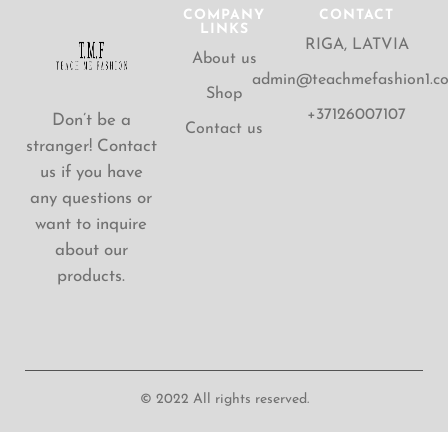
COMPANY
CONTACT
LINKS
RIGA, LATVIA
About us
admin@teachmefashion1.c
Shop
+37126007107
Don’t be a
Contact us
stranger! Contact
us if you have
any questions or
want to inquire
about our
products.
© 2022 All rights reserved.