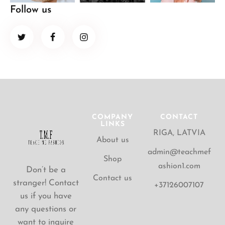
Follow us
COMPANY
CONTACT
LINKS
RIGA, LATVIA
About us
admin@teachmef
Shop
ashion1.com
Don’t be a
Contact us
stranger! Contact
+37126007107
us if you have
any questions or
want to inquire