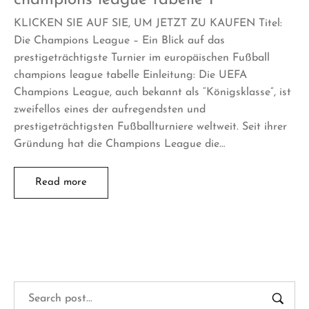
KLICKEN SIE AUF SIE, UM JETZT ZU KAUFEN Titel:
Die Champions League – Ein Blick auf das
prestigeträchtigste Turnier im europäischen Fußball
champions league tabelle Einleitung: Die UEFA
Champions League, auch bekannt als “Königsklasse”, ist
zweifellos eines der aufregendsten und
prestigeträchtigsten Fußballturniere weltweit. Seit ihrer
Gründung hat die Champions League die…
Read more