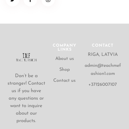
COMPANY
CONTACT
LINKS
RIGA, LATVIA
About us
admin@teachmef
Shop
ashion1.com
Don’t be a
Contact us
stranger! Contact
+37126007107
us if you have
any questions or
want to inquire
about our
products.