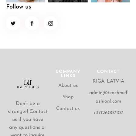
Follow us
COMPANY
CONTACT
LINKS
RIGA, LATVIA
About us
admin@teachmef
Shop
ashion1.com
Don’t be a
Contact us
stranger! Contact
+37126007107
us if you have
any questions or
want to inquire