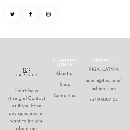
COMPANY
CONTACT
LINKS
RIGA, LATVIA
About us
admin@teachmef
Shop
ashion1.com
Don’t be a
Contact us
stranger! Contact
+37126007107
us if you have
any questions or
want to inquire
about our