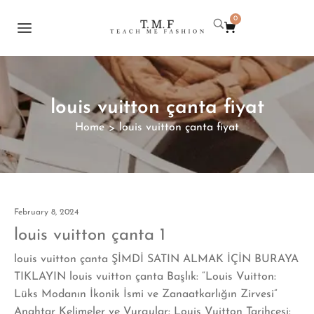
0
louis vuitton çanta fiyat
Home
louis vuitton çanta fiyat
>
February 8, 2024
louis vuitton çanta 1
louis vuitton çanta ŞİMDİ SATIN ALMAK İÇİN BURAYA
TIKLAYIN louis vuitton çanta Başlık: “Louis Vuitton:
Lüks Modanın İkonik İsmi ve Zanaatkarlığın Zirvesi”
Anahtar Kelimeler ve Vurgular: Louis Vuitton Tarihçesi: