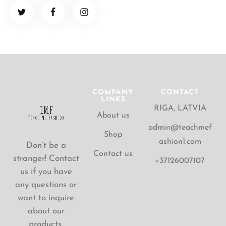
COMPANY
CONTACT
LINKS
RIGA, LATVIA
About us
admin@teachmef
Shop
ashion1.com
Don’t be a
Contact us
stranger! Contact
+37126007107
us if you have
any questions or
want to inquire
about our
products.