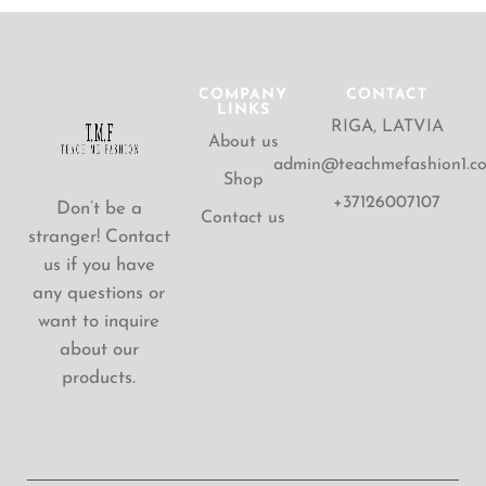
COMPANY
CONTACT
LINKS
RIGA, LATVIA
About us
admin@teachmefashion1.c
Shop
+37126007107
Don’t be a
Contact us
stranger! Contact
us if you have
any questions or
want to inquire
about our
products.