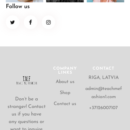
Follow us
COMPANY
CONTACT
LINKS
RIGA, LATVIA
About us
admin@teachmef
Shop
ashion1.com
Don’t be a
Contact us
stranger! Contact
+37126007107
us if you have
any questions or
want to inquire