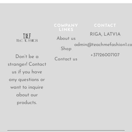
COMPANY
CONTACT
LINKS
RIGA, LATVIA
About us
admin@teachmefashion1.c
Shop
+37126007107
Don’t be a
Contact us
stranger! Contact
us if you have
any questions or
want to inquire
about our
products.