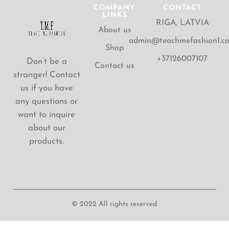
COMPANY
CONTACT
LINKS
RIGA, LATVIA
About us
admin@teachmefashion1.c
Shop
+37126007107
Don’t be a
Contact us
stranger! Contact
us if you have
any questions or
want to inquire
about our
products.
© 2022 All rights reserved.