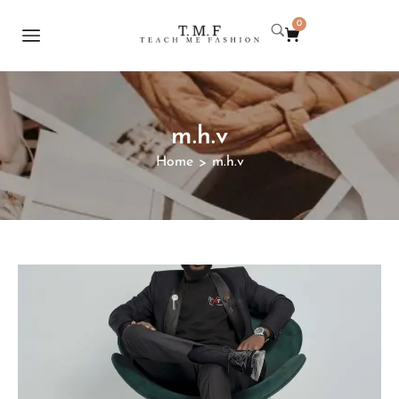
0
m.h.v
Home
m.h.v
>