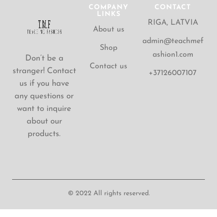
COMPANY
CONTACT
LINKS
RIGA, LATVIA
About us
admin@teachmef
Shop
ashion1.com
Don’t be a
Contact us
stranger! Contact
+37126007107
us if you have
any questions or
want to inquire
about our
products.
© 2022 All rights reserved.