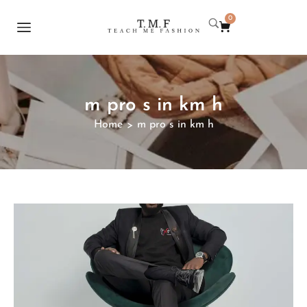
0
m pro s in km h
Home
m pro s in km h
>